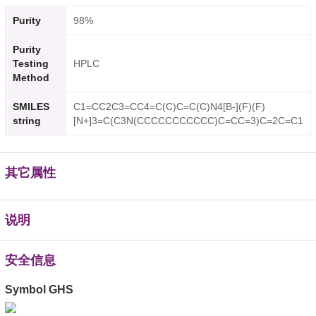
Purity
98%
Purity
Testing
HPLC
Method
SMILES
C1=CC2C3=CC4=C(C)C=C(C)N4[B-](F)(F)
string
[N+]3=C(C3N(CCCCCCCCCCC)C=CC=3)C=2C=C1
其它属性
说明
安全信息
Symbol GHS