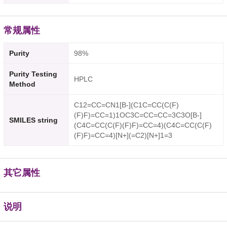
常规属性
Purity
98%
Purity Testing
HPLC
Method
C12=CC=CN1[B-](C1C=CC(C(F)
(F)F)=CC=1)1OC3C=CC=CC=3C3O[B-]
SMILES string
(C4C=CC(C(F)(F)F)=CC=4)(C4C=CC(C(F)
(F)F)=CC=4)[N+](=C2)[N+]1=3
其它属性
说明