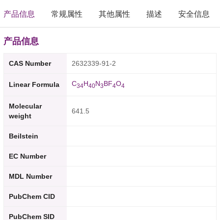
产品信息
常规属性
其他属性
描述
安全信息
产品信息
CAS Number
2632339-91-2
C
H
N
BF
O
Linear Formula
3
4
4
0
3
4
4
Molecular
641.5
weight
Beilstein
EC Number
MDL Number
PubChem CID
PubChem SID