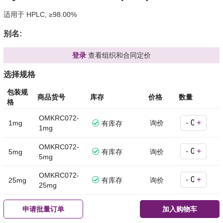
适用于 HPLC, ≥98.00%
别名:
登录
查看组织和合同定价
选择规格
包装规
商品货号
库存
价格
数量
格
OMKRC072-
-
+
1mg
询价
有库存
1mg
OMKRC072-
-
+
5mg
有库存
询价
5mg
OMKRC072-
-
+
25mg
有库存
询价
25mg
申请批量订单
加入购物车