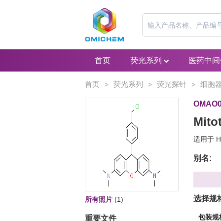
首页
荧光系列
医药中
首页
荧光系列
荧光探针
细胞
>
>
>
OMAO0
Mito
适用于 HP
别名:
选择规
所有照片
(1)
包装规
重要文件