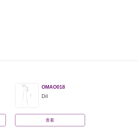
OMAO018
OMAO0
DiI
Hoechs
查看
查看