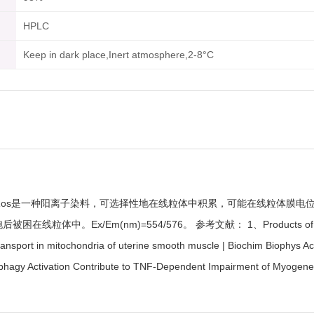
HPLC
Keep in dark place,Inert atmosphere,2-8°C
e CM-H2TMRos是一种阳离子染料，可选择性地在线粒体中积累，可能在线粒
x/Em(nm)=554/576。 参考文献： 1、Products of oxidative a
 transport in mitochondria of uterine smooth muscle | Biochim Biophys 
hagy Activation Contribute to TNF-Dependent Impairment of Myogenesis