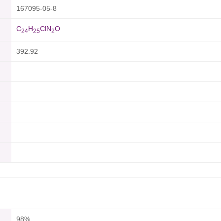
167095-05-8
C
H
ClN
O
2
4
2
5
2
392.92
98%