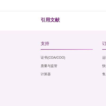
引用文献
支持
证书(COA/COO)
运
质量与监管
快
计算器
售