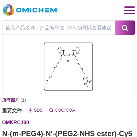
所有照片
(1)
SDS
COO/COA
重要文件
OMKRC100
N-(m-PEG4)-N'-(PEG2-NHS ester)-Cy5