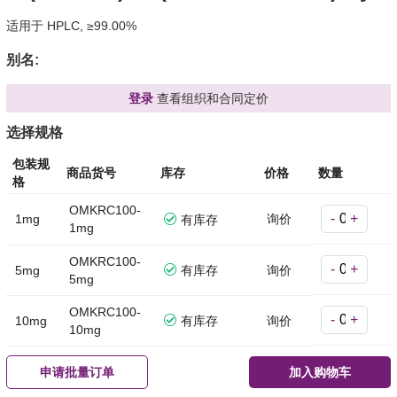
适用于 HPLC, ≥99.00%
别名:
登录
查看组织和合同定价
选择规格
包装规
商品货号
库存
价格
数量
格
OMKRC100-
-
+
1mg
询价
有库存
1mg
OMKRC100-
-
+
5mg
有库存
询价
5mg
OMKRC100-
-
+
10mg
有库存
询价
10mg
申请批量订单
加入购物车