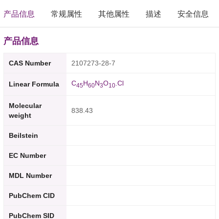
产品信息
常规属性
其他属性
描述
安全信息
产品信息
CAS Number
2107273-28-7
C
H
N
O
.Cl
Linear Formula
4
5
6
0
3
1
0
Molecular
838.43
weight
Beilstein
EC Number
MDL Number
PubChem CID
PubChem SID