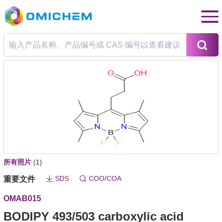
所有照片
(1)
SDS
COO/COA
重要文件
OMAB015
BODIPY 493/503 carboxylic acid