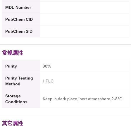
MDL Number
PubChem CID
PubChem SID
常规属性
Purity
98%
Purity Testing
HPLC
Method
Storage
Keep in dark place,Inert atmosphere,2-8°C
Conditions
其它属性