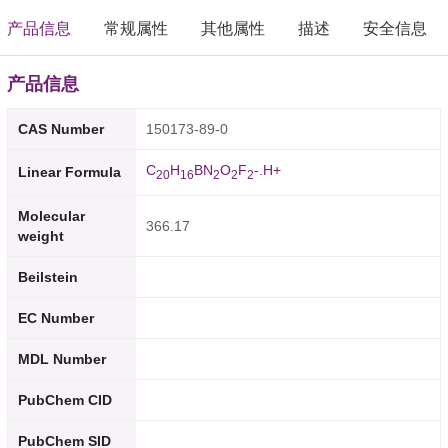
产品信息
常规属性
其他属性
描述
安全信息
产品信息
CAS Number
150173-89-0
C
H
BN
O
F
-.H+
Linear Formula
2
0
1
6
2
2
2
Molecular
366.17
weight
Beilstein
EC Number
MDL Number
PubChem CID
PubChem SID