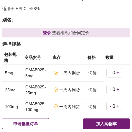
适用于 HPLC, ≥98%
别名:
登录
查看组织和合同定价
选择规格
包装规
商品货号
库存
价格
数量
格
OMAB025-
-
+
5mg
询价
一周内到货
5mg
OMAB025-
-
+
25mg
一周内到货
询价
25mg
OMAB025-
-
+
100mg
一周内到货
询价
100mg
申请批量订单
加入购物车