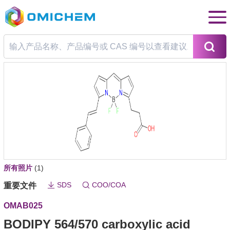
所有照片
(1)
SDS
COO/COA
重要文件
OMAB025
BODIPY 564/570 carboxylic acid